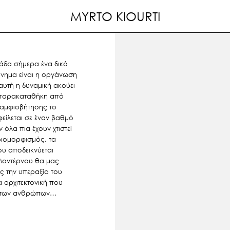
MYRTO KIOURTI
λάδα σήμερα ένα δικό
κίνημα είναι η οργάνωση
αυτή η δυναμική ακούει
ή παρακαταθήκη από
 αμφισβήτησης το
είλεται σε έναν βαθμό
όλα πια έχουν χτιστεί
βιομορφισμός, τα
ου αποδεικνύεται
 Μοντέρνου θα μας
ς την υπεραξία του
 αρχιτεκτονική που
ωές των ανθρώπων…