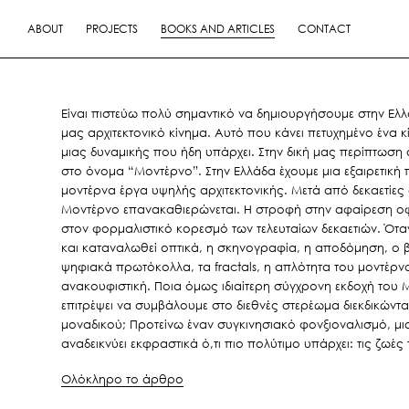
ABOUT
PROJECTS
BOOKS AND ARTICLES
CONTACT
Είναι πιστεύω πολύ σημαντικό να δημιουργήσουμε στην Ελ
μας αρχιτεκτονικό κίνημα. Αυτό που κάνει πετυχημένο ένα 
μιας δυναμικής που ήδη υπάρχει. Στην δική μας περίπτωση 
στο όνομα “Μοντέρνο”. Στην Ελλάδα έχουμε μια εξαιρετικ
μοντέρνα έργα υψηλής αρχιτεκτονικής. Μετά από δεκαετίες
Μοντέρνο επανακαθιερώνεται. Η στροφή στην αφαίρεση οφ
στον φορμαλιστικό κορεσμό των τελευταίων δεκαετιών. Όταν 
και καταναλωθεί οπτικά, η σκηνογραφία, η αποδόμηση, ο 
ψηφιακά πρωτόκολλα, τα fractals, η απλότητα του μοντέρν
ανακουφιστική. Ποια όμως ιδιαίτερη σύγχρονη εκδοχή του
επιτρέψει να συμβάλουμε στο διεθνές στερέωμα διεκδικώντα
μοναδικού; Προτείνω έναν συγκινησιακό φονξιοναλισμό, μια
αναδεικνύει εκφραστικά ό,τι πιο πολύτιμο υπάρχει: τις ζ
Ολόκληρο το άρθρο